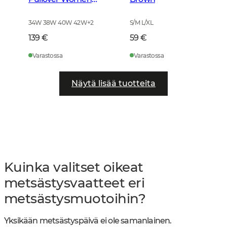
Leather Brown
34W 38W 40W 42W
+
2
S/M L/XL
139 €
59 €
Varastossa
Varastossa
Näytä lisää tuotteita
Kuinka valitset oikeat
metsästysvaatteet eri
metsästysmuotoihin?
Yksikään metsästyspäivä ei ole samanlainen.