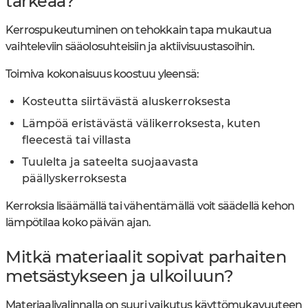
tärkeää?
Kerrospukeutuminen on tehokkain tapa mukautua
vaihteleviin sääolosuhteisiin ja aktiivisuustasoihin.
Toimiva kokonaisuus koostuu yleensä:
Kosteutta siirtävästä aluskerroksesta
Lämpöä eristävästä välikerroksesta, kuten
fleecestä tai villasta
Tuulelta ja sateelta suojaavasta
päällyskerroksesta
Kerroksia lisäämällä tai vähentämällä voit säädellä kehon
lämpötilaa koko päivän ajan.
Mitkä materiaalit sopivat parhaiten
metsästykseen ja ulkoiluun?
Materiaalivalinnalla on suuri vaikutus käyttömukavuuteen