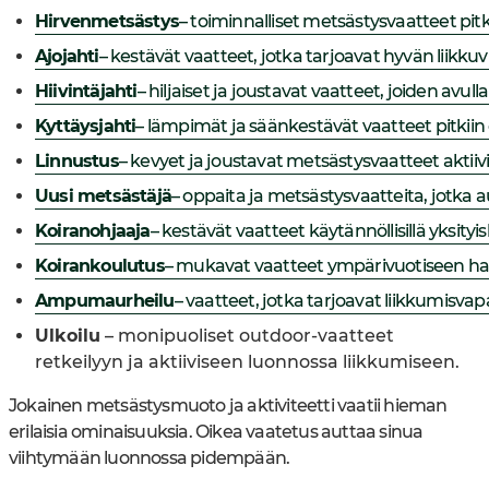
Hirvenmetsästys
– toiminnalliset metsästysvaatteet pitk
Ajojahti
– kestävät vaatteet, jotka tarjoavat hyvän liikk
Hiivintäjahti
– hiljaiset ja joustavat vaatteet, joiden avu
Kyttäysjahti
– lämpimät ja säänkestävät vaatteet pitkiin
Linnustus
– kevyet ja joustavat metsästysvaatteet aktiiv
Uusi metsästäjä
– oppaita ja metsästysvaatteita, jotka au
Koiranohjaaja
– kestävät vaatteet käytännöllisillä yksity
Koirankoulutus
– mukavat vaatteet ympärivuotiseen har
Ampumaurheilu
– vaatteet, jotka tarjoavat liikkumis
Ulkoilu
– monipuoliset outdoor-vaatteet
retkeilyyn ja aktiiviseen luonnossa liikkumiseen.
Jokainen metsästysmuoto ja aktiviteetti vaatii hieman
erilaisia ominaisuuksia. Oikea vaatetus auttaa sinua
viihtymään luonnossa pidempään.