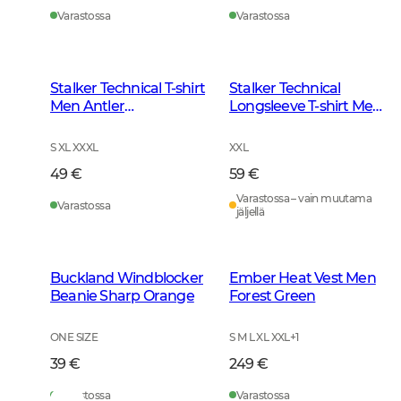
Varastossa
Varastossa
Stalker Technical T-shirt
Stalker Technical
Men Antler
Longsleeve T-shirt Men
Camouflage
Antler Camouflage
S XL XXXL
XXL
49 €
59 €
Varastossa – vain muutama
Varastossa
jäljellä
Buckland Windblocker
Ember Heat Vest Men
Beanie Sharp Orange
Forest Green
ONE SIZE
S M L XL XXL
+
1
39 €
249 €
Varastossa
Varastossa