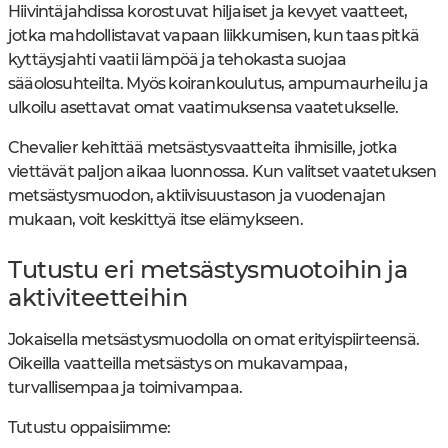
Hiivintäjahdissa korostuvat hiljaiset ja kevyet vaatteet,
jotka mahdollistavat vapaan liikkumisen, kun taas pitkä
kyttäysjahti vaatii lämpöä ja tehokasta suojaa
sääolosuhteilta. Myös koirankoulutus, ampumaurheilu ja
ulkoilu asettavat omat vaatimuksensa vaatetukselle.
Chevalier kehittää metsästysvaatteita ihmisille, jotka
viettävät paljon aikaa luonnossa. Kun valitset vaatetuksen
metsästysmuodon, aktiivisuustason ja vuodenajan
mukaan, voit keskittyä itse elämykseen.
Tutustu eri metsästysmuotoihin ja
aktiviteetteihin
Jokaisella metsästysmuodolla on omat erityispiirteensä.
Oikeilla vaatteilla metsästys on mukavampaa,
turvallisempaa ja toimivampaa.
Tutustu oppaisiimme: