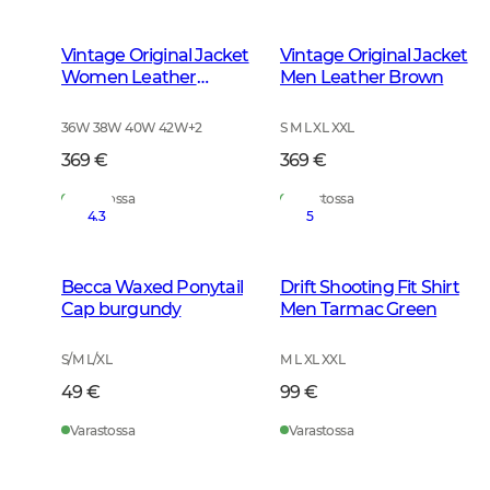
Vintage Original Jacket
Vintage Original Jacket
Women Leather
Men Leather Brown
Brown
36W 38W 40W 42W
+
2
S M L XL XXL
369 €
369 €
Varastossa
Varastossa
4.3
5
Becca Waxed Ponytail
Drift Shooting Fit Shirt
Cap burgundy
Men Tarmac Green
S/M L/XL
M L XL XXL
49 €
99 €
Varastossa
Varastossa