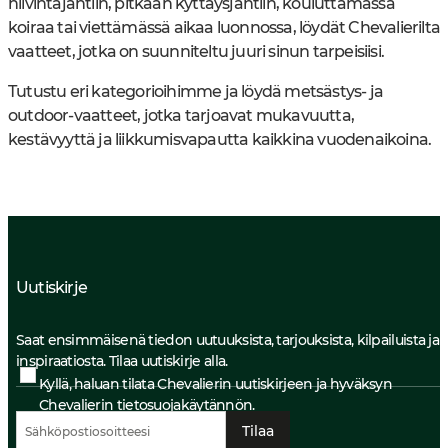
hiivintäjahtiin, pitkään kyttäysjahtiin, kouluttamassa
koiraa tai viettämässä aikaa luonnossa, löydät Chevalierilta
vaatteet, jotka on suunniteltu juuri sinun tarpeisiisi.
Tutustu eri kategorioihimme ja löydä metsästys- ja
outdoor-vaatteet, jotka tarjoavat mukavuutta,
kestävyyttä ja liikkumisvapautta kaikkina vuodenaikoina.
Uutiskirje
Saat ensimmäisenä tiedon uutuuksista, tarjouksista, kilpailuista ja
inspiraatiosta. Tilaa uutiskirje alla.
Kyllä, haluan tilata Chevalierin uutiskirjeen ja hyväksyn
Chevalierin
tietosuojakäytännön.
Tilaa