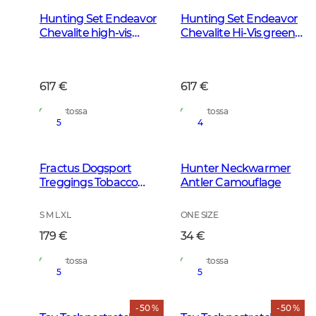
Hunting Set Endeavor
Hunting Set Endeavor
Chevalite high-vis
Chevalite Hi-Vis green
green Miehet 2,0
Naiset 2.0
617 €
617 €
Varastossa
Varastossa
5
4
Fractus Dogsport
Hunter Neckwarmer
Treggings Tobacco
Antler Camouflage
Green
S M L XL
ONE SIZE
179 €
34 €
Varastossa
Varastossa
5
5
- 50 %
- 50 %