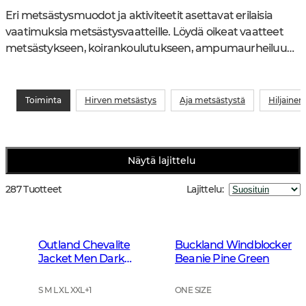
Eri metsästysmuodot ja aktiviteetit asettavat erilaisia 
vaatimuksia metsästysvaatteille. Löydä oikeat vaatteet 
metsästykseen, koirankoulutukseen, ampumaurheiluun 
ja ulkoiluun – vuodenajasta riippumatta.
Toiminta
Hirven metsästys
Aja metsästystä
Hiljaine
Näytä lajittelu
287 Tuotteet
Lajittelu
:
Outland Chevalite
Buckland Windblocker
Jacket Men Dark
Beanie Pine Green
Forrest Green
S M L XL XXL
+
1
ONE SIZE