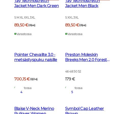
Tay Technostretch
Tay Technostretch
Jacket Men Dark Green
Jacket Men Black
S M XL XXL 3XL
S XXL 3XL
89,50 €
89,50 €
179 €
179 €
Varastossa
Varastossa
Pointer Chevalite 3.0 -
Preston Moleskin
metsästyspuku naisille
Breeks Men 2.0 Forest
Green
46 48 50 52
700,15 €
179 €
737 €
Varastossa
Varastossa
4
5
Blaise V-Neck Merino
Symbol Cap Leather
Pullover Women
Brown