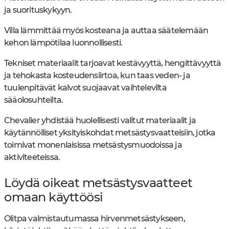
ja suorituskykyyn.
Villa lämmittää myös kosteana ja auttaa säätelemään
kehon lämpötilaa luonnollisesti.
Tekniset materiaalit tarjoavat kestävyyttä, hengittävyyttä
ja tehokasta kosteudensiirtoa, kun taas veden- ja
tuulenpitävät kalvot suojaavat vaihtelevilta
sääolosuhteilta.
Chevalier yhdistää huolellisesti valitut materiaalit ja
käytännölliset yksityiskohdat metsästysvaatteisiin, jotka
toimivat monenlaisissa metsästysmuodoissa ja
aktiviteeteissa.
Löydä oikeat metsästysvaatteet
omaan käyttöösi
Olitpa valmistautumassa hirvenmetsästykseen,