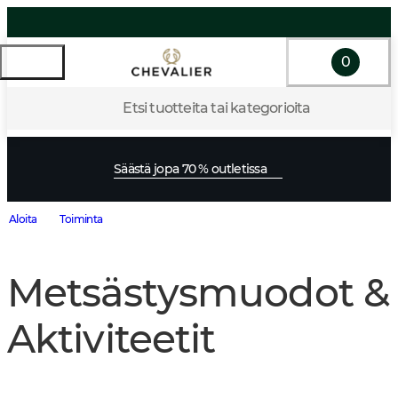
0
Etsi tuotteita tai kategorioita
Säästä jopa 70 % outletissa
Aloita
Toiminta
Metsästysmuodot &
Aktiviteetit