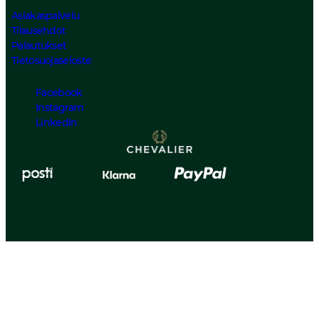
Asiakaspalvelu
Tilausehdot
Palautukset
Tietosuojaseloste
Facebook
Instagram
LinkedIn