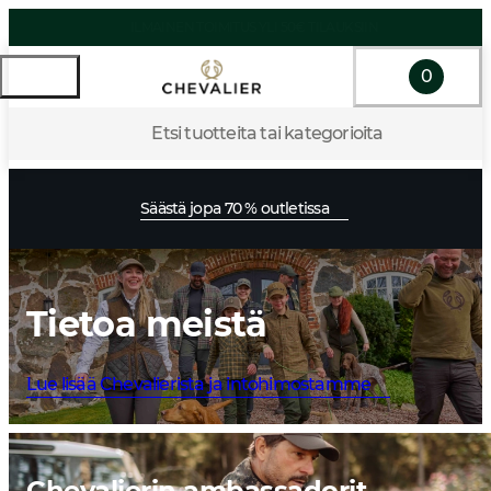
0
Etsi tuotteita tai kategorioita
Säästä jopa 70 % outletissa
Tietoa meistä
Lue lisää Chevalierista ja intohimostamme
Chevalierin ambassadorit