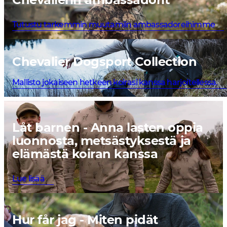
Tutustu tarkemmin muutamiin ambassadoreihimme
Chevalier Dogsport Collection
Mallisto jokaiseen hetkeen koirasi kanssa harjoitellessa.
Låt barnen - Anna lasten oppia
luonnosta, metsästyksestä ja
elämästä koiran kanssa
Lue lisää
Hur får jag - Miten pidät