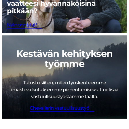
vaatteesi hyvännäköisinä
pitkään?
Näin onnistut!
Kestävän kehityksen
työmme
Tutustu siihen, miten työskentelemme
ilmastovaikutuksemme pienentämiseksi. Lue lisää
vastuullisuustyöstämme täältä.
Chevalierin vastuullisuustyö