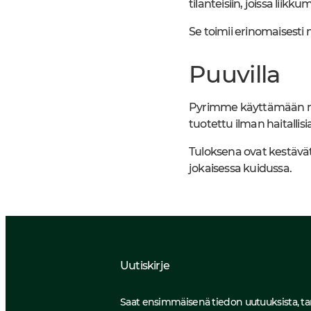
tilanteisiin, joissa lii
Se toimii erinomaisesti
Puuvilla
Pyrimme käyttämään mah
tuotettu ilman haitallis
Tuloksena ovat kestävät 
jokaisessa kuidussa.
Uutiskirje
Saat ensimmäisenä tiedon uutuuksista, tarjouk