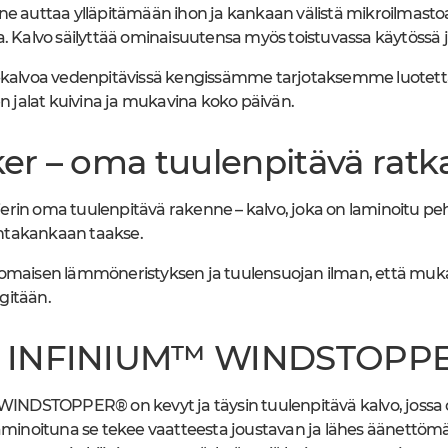
ne auttaa ylläpitämään ihon ja kankaan välistä mikroilmastoa 
a. Kalvo säilyttää ominaisuutensa myös toistuvassa käytössä 
lvoa vedenpitävissä kengissämme tarjotaksemme luotetta
en jalat kuivina ja mukavina koko päivän.
er – oma tuulenpitävä ra
rin oma tuulenpitävä rakenne – kalvo, joka on laminoitu pe
pintakankaan taakse.
nomaisen lämmöneristyksen ja tuulensuojan ilman, että muk
gitään.
 INFINIUM™ WINDSTOPP
DSTOPPER® on kevyt ja täysin tuulenpitävä kalvo, jossa o
laminoituna se tekee vaatteesta joustavan ja lähes äänettömä