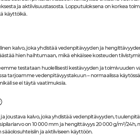
ksesta ja aktiivisuustasosta. Lopputuloksena on korkea toimin
ä käyttöikä.
linen kalvo, joka yhdistää vedenpitävyyden ja hengittävyyden
päästää hien haihtumaan, mikä ehkäisee kosteuden tiivistymi
eemme testataan huolellisesti kestävyyden ja toimivuuden v
nssa tarjoamme vedenpitävyystakuun – normaalissa käytöss
äli se ei täytä vaatimuksia.
®
ja joustava kalvo, joka yhdistää vedenpitävyyden, tuulenpit
ipilariarvo on 10 000 mm ja hengittävyys 20 000 g/m²/24h, m
n sääolosuhteisiin ja aktiiviseen käyttöön.