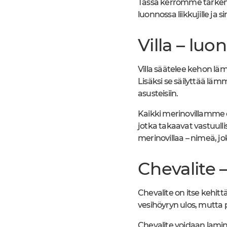
Tässä kerromme tarkemm
luonnossa liikkujille ja si
Villa – lu
Villa säätelee kehon läm
Lisäksi se säilyttää lä
asusteisiin.
Kaikki merinovillamme o
jotka takaavat vastuull
merinovillaa – nimeä, j
Chevalite
Chevalite on itse kehi
vesihöyryn ulos, mutta p
Chevalite voidaan lamin