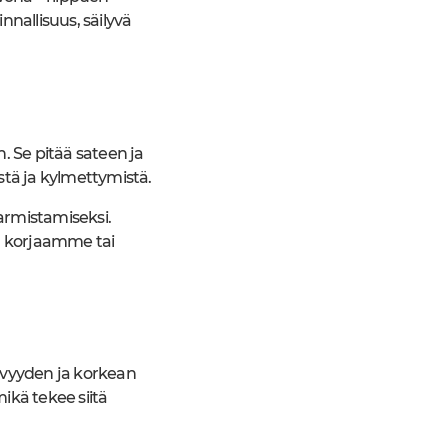
nallisuus, säilyvä
. Se pitää sateen ja
stä ja kylmettymistä.
armistamiseksi.
ä korjaamme tai
ävyyden ja korkean
ikä tekee siitä