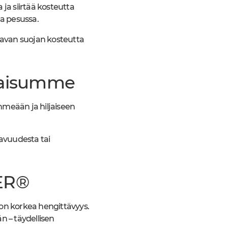
ja siirtää kosteutta
ja pesussa.
van suojan kosteutta
tkaisumme
hmeään ja hiljaiseen
avuudesta tai
ER®
n korkea hengittävyys.
n – täydellisen