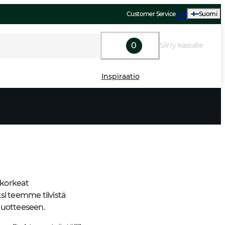
Customer Service
Tuki
Suomi
0
Siirry kassalle
Inspiraatio
 korkeat
i teemme tiivistä
tuotteeseen.