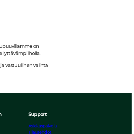
omupuuvillamme on
ellyttävämpi iholla.
ja vastuullinen valinta
n
Support
Asiakaspalvelu
Tilausehdot