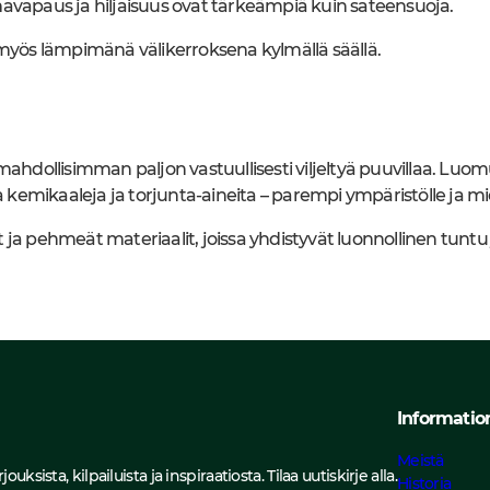
kkumavapaus ja hiljaisuus ovat tärkeämpiä kuin sateensuoja.
 myös lämpimänä välikerroksena kylmällä säällä.
dollisimman paljon vastuullisesti viljeltyä puuvillaa. Lu
ia kemikaaleja ja torjunta-aineita – parempi ympäristölle ja mi
ja pehmeät materiaalit, joissa yhdistyvät luonnollinen tuntu 
Informatio
Meistä
sista, kilpailuista ja inspiraatiosta. Tilaa uutiskirje alla.
Historia