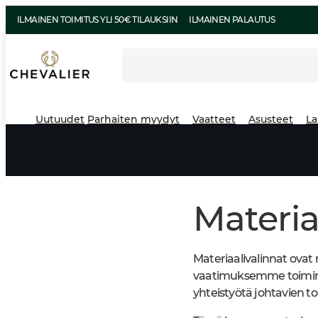
ILMAINEN TOIMITUS YLI 50€ TILAUKSIIN
ILMAINEN PALAUTUS
Uutuudet
Parhaiten myydyt
Vaatteet
Asusteet
La
Materi
Materiaalivalinnat ovat 
vaatimuksemme toiminna
yhteistyötä johtavien t