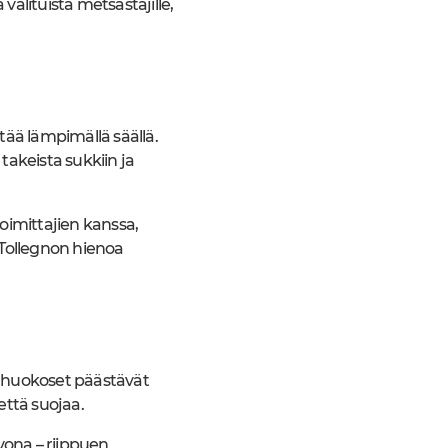
lituista metsästäjille,
ntää lämpimällä säällä.
akeista sukkiin ja
oimittajien kanssa,
 Tollegnon hienoa
t huokoset päästävät
että suojaa.
vona – riippuen