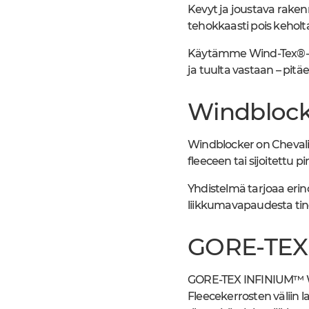
Kevyt ja joustava raken
tehokkaasti pois keholt
Käytämme Wind-Tex®-ka
ja tuulta vastaan – pitä
Windblock
Windblocker on Chevalie
fleeceen tai sijoitettu 
Yhdistelmä tarjoaa eri
liikkumavapaudesta tin
GORE-TEX
GORE-TEX INFINIUM™ WIN
Fleecekerrosten väliin 