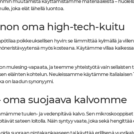
in muutamista käyttämistämme materiaaleista – huolella va
nulle, joka elät lähellä luontoa.
onnon oma high-tech-kuitu
pötilaa poikkeuksellisen hyvin: se lämmittää kylmällä ja viile
mmöneristävyytensä myös kosteana. Käytämme villaa kaikessa t
n mulesing-vapaata, ja teemme yhteistyötä vain sellaisten t
isen eläinten kohtelun. Neuleissamme käytämme italialaisen
oka on laadun synonyymi.
 – oma suojaava kalvomme
ttämämme tuulen- ja vedenpitävä kalvo. Sen mikroskooppise
itävät sateen loitolla. Näin syntyy vaate, joka sekä hengittää 
oida suoraan pintakankaaseen tai käyttää erillisenä vuorikal