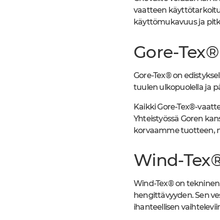
vaatteen käyttötarkoitu
käyttömukavuus ja pitk
Gore-Tex®
Gore-Tex® on edistyksel
tuulen ulkopuolella ja 
Kaikki Gore-Tex®-vaatt
Yhteistyössä Goren ka
korvaamme tuotteen, mik
Wind-Tex
Wind-Tex® on tekninen 
hengittävyyden. Sen ves
ihanteellisen vaihtelevii