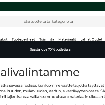
Etsi tuotteita tai kategorioita
ukut
Tuoteperheet
Toiminta
Materiaalit
Lahjat
Outlet
Säästä jopa 70 % outletissa
aalivalintamme
ratkaisevassa roolissa, kun luomme vaatteita, jotka täyttävät
llisuuden, mukavuuden, laadun ja kestävyyden osalta. Siks
oimittajien kanssa valitaksemme oikean materiaalin oikeaan 