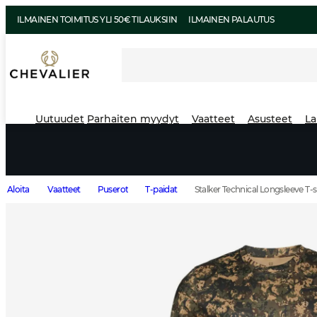
ILMAINEN TOIMITUS YLI 50€ TILAUKSIIN
ILMAINEN PALAUTUS
Uutuudet
Parhaiten myydyt
Vaatteet
Asusteet
La
Aloita
Vaatteet
Puserot
T-paidat
Stalker Technical Longsleeve T-