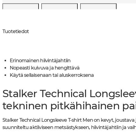
Tuotetiedot
Erinomainen hiivintäjahtiin
Nopeasti kuivuva ja hengittävä
Käytä sellaisenaan tai aluskerroksena
Stalker Technical Longslee
tekninen pitkähihainen pait
Stalker Technical Longsleeve T-shirt Men on kevyt, joustava 
suunniteltu aktiiviseen metsästykseen, hiivintäjahtiin ja v