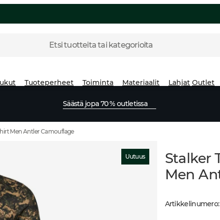
Etsi tuotteita tai kategorioita
ukut
Tuoteperheet
Toiminta
Materiaalit
Lahjat
Outlet
Säästä jopa 70 % outletissa
shirt Men Antler Camouflage
Stalker 
Uutuus
Men Ant
Artikkelinumero