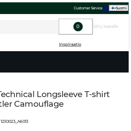
Customer Service
Tuki
Suomi
0
Siirry kassalle
Inspiraatio
Technical Longsleeve T-shirt
ler Camouflage
:
1230023
_
A6013