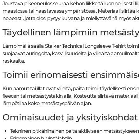
Joustava pikeeneulos seuraa kehon liikkeitä luonnollisesti l
maastossa tai haastavassa ympäristössä. Materiaali siirtää k
nopeasti, jotta olosi pysyy kuivana ja miellyttävänä myös akt
Täydellinen lämpimiin metsästy
Lämpimällä säällä Stalker Technical Longsleeve T-shirt toimii
suojaavat auringolta, kasvillisuudelta ja viileältä aamuilmal
raskaalta.
Toimii erinomaisesti ensimmäi
Kun aamut tai illat ovat viileitä, paita toimii täydellisesti
fleecen tai metsästystakin alla. Kosteutta siirtävä materiaa
lämpötilaa koko metsästyspäivän ajan.
Ominaisuudet ja yksityiskohdat
Tekninen pitkähihainen paita aktiiviseen metsästykseen
Erinomainen hiivintäjahtiin