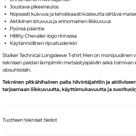
Joustava pikeeneulos
Nopeasti kuivuva ja tehokkaasti kosteutta siirtävä mater
Aktiivinen istuvuus ja erinomainen liikkuvuus
Pyöreä pääntie
Hillitty Chevalier-logo rinnassa
Käytännöllinen ripustuslenkki
Stalker Technical Longsleeve T-shirt Men on monipuolinen va
teknisen paidan lämpimiin metsästyspäiviin sekä toimivan
olosuhteisiin.
Tekninen pitkähihainen paita hiivintäjahtiin ja aktiivis
tarjoamaan liikkuvuutta, käyttömukavuutta ja suoritusky
Tuotteen tekniset tiedot