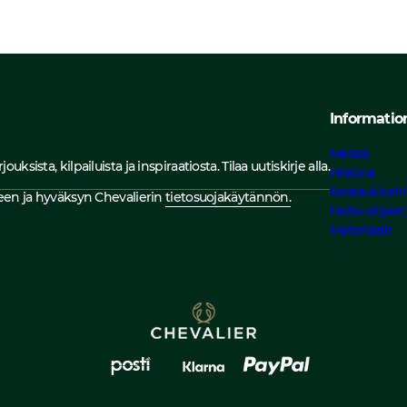
Informatio
Meistä
sista, kilpailuista ja inspiraatiosta. Tilaa uutiskirje alla.
Historia
Kestävä kehi
rjeen ja hyväksyn Chevalierin
tietosuojakäytännön.
Hoito-ohjeet
Materiaalit