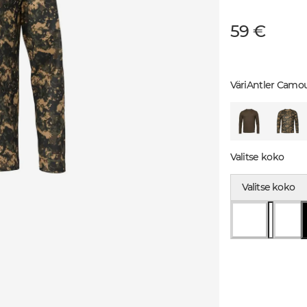
59 €
Väri
Antler Camou
Valitse koko
Valitse koko