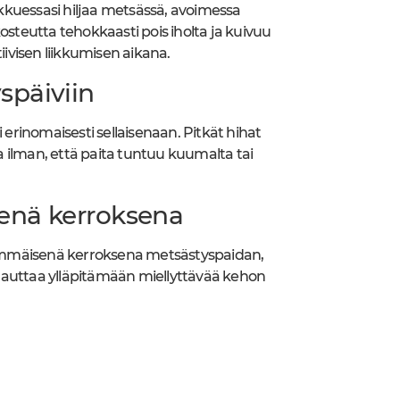
iikkuessasi hiljaa metsässä, avoimessa
osteutta tehokkaasti pois iholta ja kuivuu
iivisen liikkumisen aikana.
späiviin
 erinomaisesti sellaisenaan. Pitkät hihat
ta ilman, että paita tuntuu kuumalta tai
senä kerroksena
 ensimmäisenä kerroksena metsästyspaidan,
li auttaa ylläpitämään miellyttävää kehon