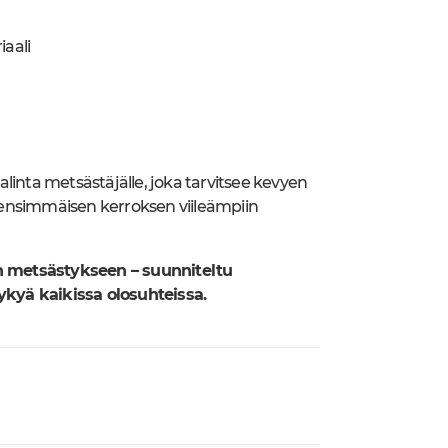
iaali
linta metsästäjälle, joka tarvitsee kevyen
 ensimmäisen kerroksen viileämpiin
een metsästykseen – suunniteltu
kyä kaikissa olosuhteissa.