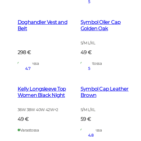
5
Doghandler Vest and
Symbol Oiler Cap
Belt
Golden Oak
S/M L/XL
298 €
49 €
Varastossa
Varastossa
4.7
5
Kelly Longsleeve Top
Symbol Cap Leather
Women Black Night
Brown
36W 38W 40W 42W
+
2
S/M L/XL
49 €
59 €
Varastossa
Varastossa
4.8