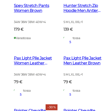
Spey Stretch Pants
Hunter Stretch Zip
Women Brown
Hoodie Men Antler
Camouflage
34W 36W 38W 40W
+
4
S M L XL XXL
+
1
179 €
139 €
Varastossa
Varastossa
5
Pax Light Pile Jacket
Pax Light Pile Jacket
Women Leather
Men Leather Brown
Brown
34W 36W 38W 40W
+
4
S M L XL XXL
+
1
79 €
79 €
Varastossa
Varastossa
5
5
- 30 %
Pointer Chevalite
Pointer Chevalite