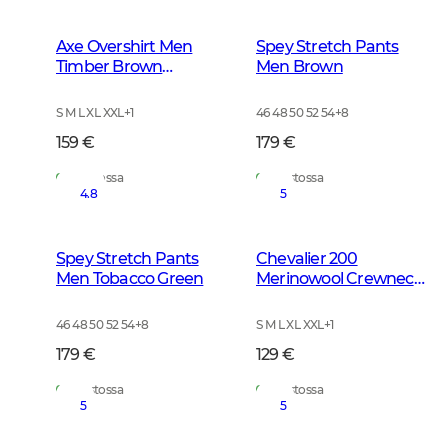
Axe Overshirt Men
Spey Stretch Pants
Timber Brown
Men Brown
Checked
S M L XL XXL
+
1
46 48 50 52 54
+
8
159 €
179 €
Varastossa
Varastossa
4.8
5
Spey Stretch Pants
Chevalier 200
Men Tobacco Green
Merinowool Crewneck
Men Tarmac Green
46 48 50 52 54
+
8
S M L XL XXL
+
1
179 €
129 €
Varastossa
Varastossa
5
5