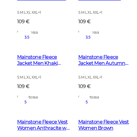
w Black
S M L XL XXL
+
1
S M L XL XXL
+
1
109 €
109 €
Varastossa
Varastossa
3.5
3.5
Mainstone Fleece
Mainstone Fleece
Jacket Men Khaki
Jacket Men Autumn
Green
Green
S M L XL XXL
+
1
S M L XL XXL
+
1
109 €
109 €
Varastossa
Varastossa
5
5
Mainstone Fleece Vest
Mainstone Fleece Vest
Women Anthracite w
Women Brown
Black