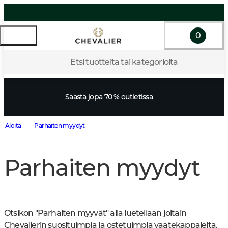
0
Etsi tuotteita tai kategorioita
Säästä jopa 70 % outletissa
Aloita
Parhaiten myydyt
Parhaiten myydyt
Otsikon "Parhaiten myyvät" alla luetellaan joitain 
Chevalierin suosituimpia ja ostetuimpia vaatekappaleita. 