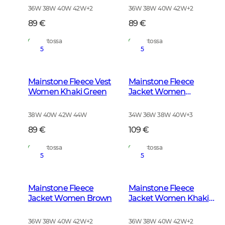
36W 38W 40W 42W
+
2
36W 38W 40W 42W
+
2
89 €
89 €
Varastossa
Varastossa
5
5
Mainstone Fleece Vest
Mainstone Fleece
Women Khaki Green
Jacket Women
Anthracite w Black
38W 40W 42W 44W
34W 36W 38W 40W
+
3
89 €
109 €
Varastossa
Varastossa
5
5
Mainstone Fleece
Mainstone Fleece
Jacket Women Brown
Jacket Women Khaki
Green
36W 38W 40W 42W
+
2
36W 38W 40W 42W
+
2