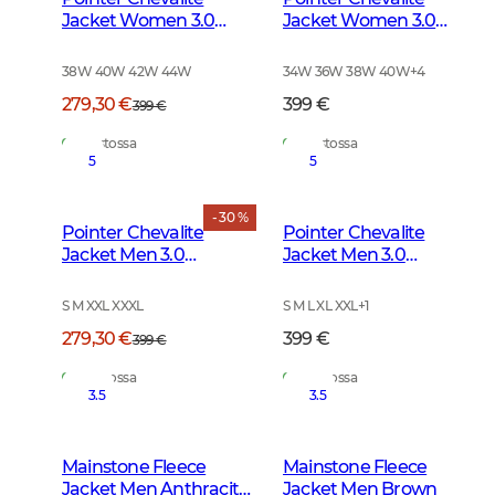
Jacket Women 3.0
Jacket Women 3.0
Autumn Green Deer
Autumn Green
38W 40W 42W 44W
34W 36W 38W 40W
+
4
279,30 €
399 €
399 €
Varastossa
Varastossa
5
5
- 30 %
Pointer Chevalite
Pointer Chevalite
Jacket Men 3.0
Jacket Men 3.0
Autumn Green Deer
Autumn Green
S M XXL XXXL
S M L XL XXL
+
1
279,30 €
399 €
399 €
Varastossa
Varastossa
3.5
3.5
Mainstone Fleece
Mainstone Fleece
Jacket Men Anthracite
Jacket Men Brown