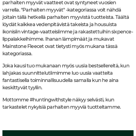
parhaiten myyvät vaatteet ovat syntyneet vuosien
varrella. "Parhaiten myyvät" -kategoriassa voit nähdä
joitain tällä hetkellä parhaiten myyvistä tuotteista. Täältä
löydät kaikkea vedenpitävistä takeista ja housuista
ikonisiin vintage-vaatteisiimme ja rakastettuihin sixpence-
lippalakkeihimme. Ihanan lämpimäät ja mukavat
Mainstone Fleecet ovat tietysti myös mukana tässä
kategoriassa.
Joka kausi tuo mukanaan myös uusia bestsellereitä, kun
lahjakas suunnittelutiimimme luo uusia vaatteita
fantastisella toiminnallisuudella samalla kun he aina
keskittyvät tyyliin.
Mottomme #huntingwithstyle näkyy selvästi, kun
tarkastelet nykyisiä parhaiten myyviä tuotteitamme.