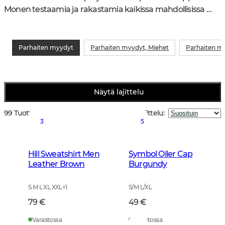
Monen testaamia ja rakastamia kaikissa mahdollisissa 
sääolosuhteissa, vuodenajoissa sekä metsästys- ja 
harjoitusmuodoissa.
Parhaiten myydyt
Parhaiten myydyt, Miehet
Parhaiten my
Näytä lajittelu
99 Tuotteet
Lajittelu
:
3
5
Hill Sweatshirt Men
Symbol Oiler Cap
Leather Brown
Burgundy
S M L XL XXL
+
1
S/M L/XL
79 €
49 €
Varastossa
Varastossa