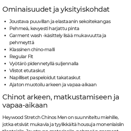
Ominaisuudet ja yksityiskohdat
Joustava puuvillan ja elastaanin sekoitekangas
Pehmeä, kevyesti harjattu pinta
Garment wash -käsittely lisää mukavuutta ja
pehmeyttä
Klassinen chino-malli
Regular Fit
Vyötärö pidennetyllä suljennalla
Viistot etutaskut
Napilliset paspeloidut takataskut
Ajaton muotoilu arkeen ja vapaa-aikaan
Chinot arkeen, matkustamiseen ja
vapaa-aikaan
Heywood Stretch Chinos Men on suunniteltu miehille,
jotka etsivät mukavia ja tyylikkäitä housuja monenlaisiin