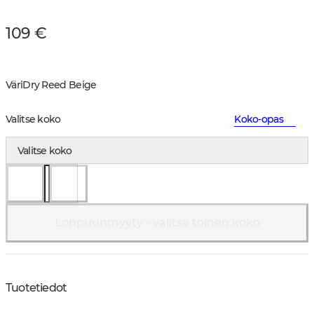
109 €
Väri
Dry Reed Beige
Valitse koko
Koko-opas
Valitse koko
Loppuunmyyty - valitse toinen koko
Tuotetiedot