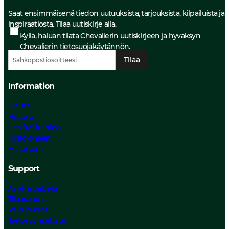
Saat ensimmäisenä tiedon uutuuksista, tarjouksista, kilpailuista ja
inspiraatiosta. Tilaa uutiskirje alla.
Kyllä, haluan tilata Chevalierin uutiskirjeen ja hyväksyn
Chevalierin
tietosuojakäytännön.
Tilaa
Information
Meistä
Historia
Kestävä kehitys
Hoito-ohjeet
Materiaalit
Support
Asiakaspalvelu
Tilausehdot
Palautukset
Tietosuojaseloste