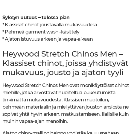
Syksyn uutuus – tulossa pian
* Klassiset chinot joustavalla mukavuudella
* Pehmeä garment wash -käsittely
* Ajaton istuvuus arkeen ja vapaa-aikaan
Heywood Stretch Chinos Men –
Klassiset chinot, joissa yhdistyvät
mukavuus, jousto ja ajaton tyyli
Heywood Stretch Chinos Men ovat monikäyttöiset chinot
miehille, jotka arvostavat huoliteltua pukeutumista
tinkimättä mukavuudesta. Klassisen muotoilun,
pehmeän materiaalin ja miellyttävän jouston ansiosta ne
sopivat yhtä hyvin arkeen, matkustamiseen, illallisille kuin
muihin vapaa-ajan menoihin.
Ajaton chino-malli on helppo yhdistää kauluspaitaan,