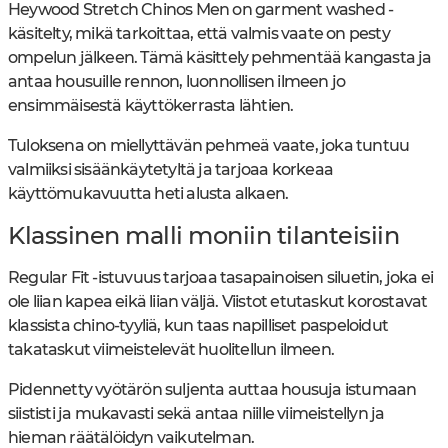
Heywood Stretch Chinos Men on garment washed -
käsitelty, mikä tarkoittaa, että valmis vaate on pesty
ompelun jälkeen. Tämä käsittely pehmentää kangasta ja
antaa housuille rennon, luonnollisen ilmeen jo
ensimmäisestä käyttökerrasta lähtien.
Tuloksena on miellyttävän pehmeä vaate, joka tuntuu
valmiiksi sisäänkäytetyltä ja tarjoaa korkeaa
käyttömukavuutta heti alusta alkaen.
Klassinen malli moniin tilanteisiin
Regular Fit -istuvuus tarjoaa tasapainoisen siluetin, joka ei
ole liian kapea eikä liian väljä. Viistot etutaskut korostavat
klassista chino-tyyliä, kun taas napilliset paspeloidut
takataskut viimeistelevät huolitellun ilmeen.
Pidennetty vyötärön suljenta auttaa housuja istumaan
siististi ja mukavasti sekä antaa niille viimeistellyn ja
hieman räätälöidyn vaikutelman.