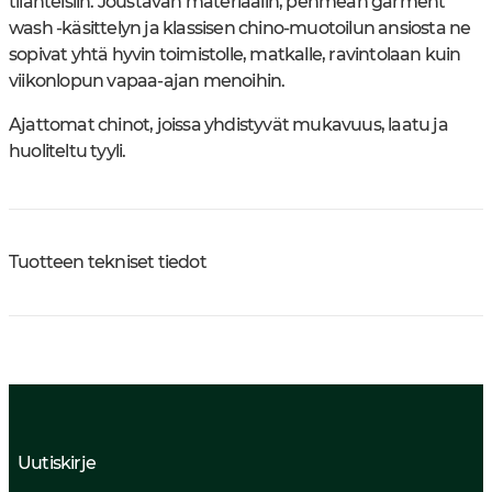
tilanteisiin. Joustavan materiaalin, pehmeän garment
wash -käsittelyn ja klassisen chino-muotoilun ansiosta ne
sopivat yhtä hyvin toimistolle, matkalle, ravintolaan kuin
viikonlopun vapaa-ajan menoihin.
Ajattomat chinot, joissa yhdistyvät mukavuus, laatu ja
huoliteltu tyyli.
Tuotteen tekniset tiedot
Uutiskirje