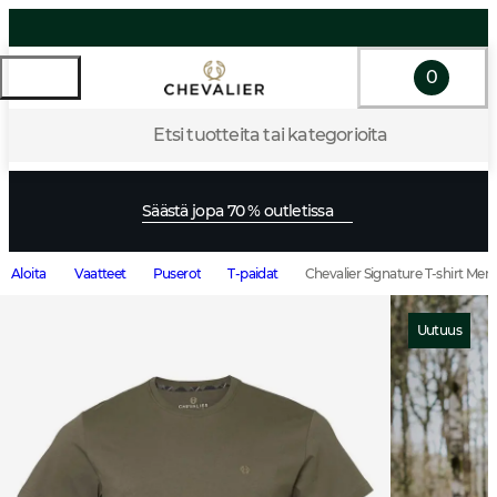
0
Etsi tuotteita tai kategorioita
Säästä jopa 70 % outletissa
Aloita
Vaatteet
Puserot
T-paidat
Chevalier Signature T-shirt Me
Uutuus