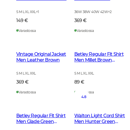
Brown
S M L XL XXL
+
1
36W 38W 40W 42W
+
2
149 €
369 €
Varastossa
Varastossa
Vintage Original Jacket
Betley Regular Fit Shirt
Men Leather Brown
Men Millet Brown
Checked
S M L XL XXL
S M L XL XXL
369 €
89 €
Varastossa
Varastossa
4.8
Betley Regular Fit Shirt
Walton Light Cord Shirt
Men Glade Green
Men Hunter Green
Checked
Checked