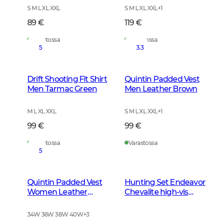
S M L XL XXL
S M L XL XXL
+
1
89 €
119 €
Varastossa
Varastossa
5
3.3
Drift Shooting Fit Shirt
Quintin Padded Vest
Men Tarmac Green
Men Leather Brown
M L XL XXL
S M L XL XXL
+
1
99 €
99 €
Varastossa
Varastossa
5
Quintin Padded Vest
Hunting Set Endeavor
Women Leather
Chevalite high-vis
Brown
green Miehet 2,0
34W 36W 38W 40W
+
3