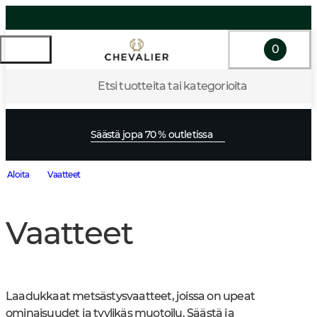
0
Etsi tuotteita tai kategorioita
Säästä jopa 70 % outletissa
Aloita
Vaatteet
Vaatteet
Laadukkaat metsästysvaatteet, joissa on upeat 
ominaisuudet ja tyylikäs muotoilu. Säästä ja 