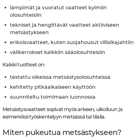
lämpimät ja vuoratut vaatteet kylmiin
olosuhteisiin
tekniset ja hengittävät vaatteet aktiiviseen
metsästykseen
erikoisvaatteet, kuten suojahousut villisikajahtiin
välikerrokset kaikkiin sääolosuhteisiin
Kaikki tuotteet on:
testattu oikeissa metsästysolosuhteissa
kehitetty pitkäaikaiseen käyttöön
suunniteltu toimimaan luonnossa
Metsästysvaatteet sopivat myös arkeen, ulkoiluun ja
esimerkiksi työskentelyyn metsässä tai tilalla.
Miten pukeutua metsästykseen?