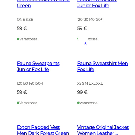
Green
Junior Fox Life
ONE SIZE
120 130 140 150
+
1
59 €
59 €
Varastossa
Varastossa
5
Fauna Sweatpants
Fauna Sweatshirt Men
Junior Fox Life
Fox Life
120 130 140 150
+
1
XS S M L XL XXL
59 €
99 €
Varastossa
Varastossa
Exton Padded Vest
Vintage Original Jacket
Men Dark Forest Green
Women Leather