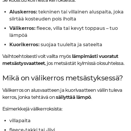
Se koostuu kolmesta kerroksesta:
Aluskerros:
tekninen tai villainen aluspaita, joka
siirtää kosteuden pois iholta
Välikerros:
fleece, villa tai kevyt toppaus – tuo
lämpöä
Kuorikerros:
suojaa tuulelta ja sateelta
Vaihtoehtoisesti voit valita myös
lämpimästi vuoratut
metsästysvaatteet
, jos metsästät kylmissä olosuhteissa.
Mikä on välikerros metsästyksessä?
Välikerros on alusvaatteen ja kuorivaatteen väliin tuleva
kerros, jonka tehtävä on
säilyttää lämpö
.
Esimerkkejä välikerroksista:
villapaita
fleece-takki tai -liivi