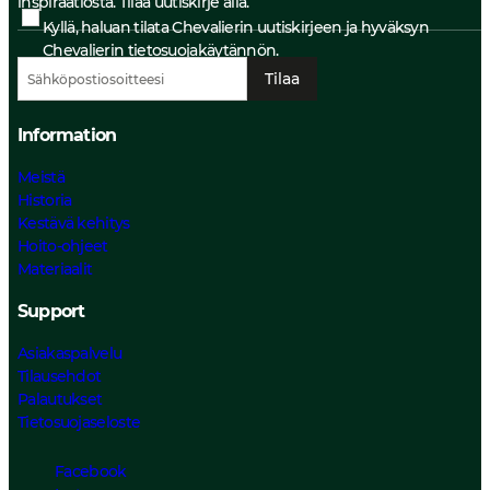
inspiraatiosta. Tilaa uutiskirje alla.
Kyllä, haluan tilata Chevalierin uutiskirjeen ja hyväksyn
Chevalierin
tietosuojakäytännön.
Tilaa
Information
Meistä
Historia
Kestävä kehitys
Hoito-ohjeet
Materiaalit
Support
Asiakaspalvelu
Tilausehdot
Palautukset
Tietosuojaseloste
Facebook