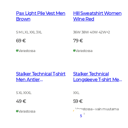
Pax Light Pile Vest Men
Hill Sweatshirt Women
Brown
Wine Red
S M L XL XXL 3XL
36W 38W 40W 42W
+
2
69 €
79 €
Varastossa
Varastossa
Stalker Technical T-shirt
Stalker Technical
Men Antler
Longsleeve T-shirt Men
Camouflage
Antler Camouflage
S XL XXXL
XXL
49 €
59 €
Varastossa – vain muutama
Varastossa
jäljellä
5