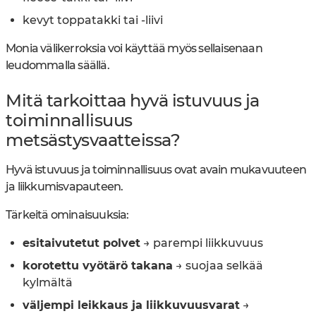
kevyt toppatakki tai -liivi
Monia välikerroksia voi käyttää myös sellaisenaan
leudommalla säällä.
Mitä tarkoittaa hyvä istuvuus ja
toiminnallisuus
metsästysvaatteissa?
Hyvä istuvuus ja toiminnallisuus ovat avain mukavuuteen
ja liikkumisvapauteen.
Tärkeitä ominaisuuksia:
esitaivutetut polvet
→ parempi liikkuvuus
korotettu vyötärö takana
→ suojaa selkää
kylmältä
väljempi leikkaus ja liikkuvuusvarat
→