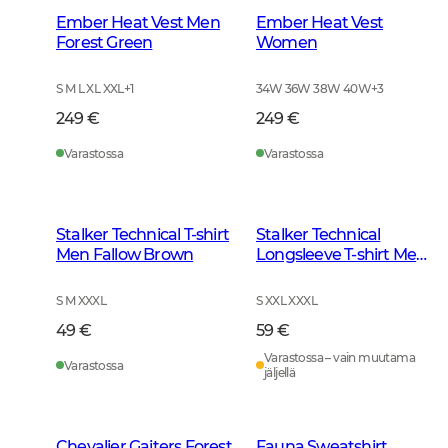
Ember Heat Vest Men
Ember Heat Vest
Forest Green
Women
S M L XL XXL
+
1
34W 36W 38W 40W
+
3
249 €
249 €
Varastossa
Varastossa
Stalker Technical T-shirt
Stalker Technical
Men Fallow Brown
Longsleeve T-shirt Men
Fallow Brown
S M XXXL
S XXL XXXL
49 €
59 €
Varastossa – vain muutama
Varastossa
jäljellä
Chevalier Gaiters Forest
Fauna Sweatshirt