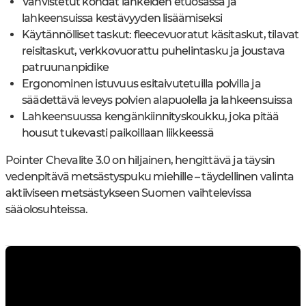
Vahvistetut kohdat lahkeiden etuosassa ja
lahkeensuissa kestävyyden lisäämiseksi
Käytännölliset taskut: fleecevuoratut käsitaskut, tilavat
reisitaskut, verkkovuorattu puhelintasku ja joustava
patruunanpidike
Ergonominen istuvuus esitaivutetuilla polvilla ja
säädettävä leveys polvien alapuolella ja lahkeensuissa
Lahkeensuussa kengänkiinnityskoukku, joka pitää
housut tukevasti paikoillaan liikkeessä
Pointer Chevalite 3.0 on hiljainen, hengittävä ja täysin
vedenpitävä metsästyspuku miehille – täydellinen valinta
aktiiviseen metsästykseen Suomen vaihtelevissa
sääolosuhteissa.