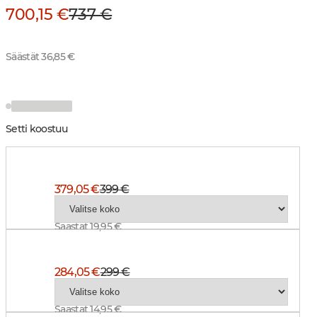
700,15 €
737 €
Säästät 36,85 €
Setti koostuu
Pointer Chevalite Jacket Men 3.0 Autumn Green
379,05 €
399 €
Säästät 19,95 €
Pointer Chevalite Pants Men 3.0 Autumn Green
284,05 €
299 €
Säästät 14,95 €