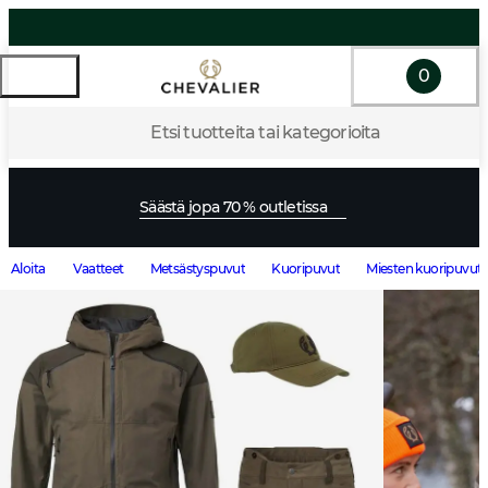
0
Etsi tuotteita tai kategorioita
Säästä jopa 70 % outletissa
Aloita
Vaatteet
Metsästyspuvut
Kuoripuvut
Miesten kuoripuvut