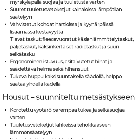
myrskyläpällä suojaa ja tuuletusta varten
Suuret tuuletusvetoketjut kainaloissa lämpötilan
säätelyyn
Vahvistetut kohdat hartioissa ja kyynärpäissä
lisäämässä kestävyyttä
Tilavat taskut: fleecevuoratut käsienlämmittelytaskut,
paljetaskut, kaksinkertaiset radiotaskut ja suuri
selkätasku
Ergonominen istuvuus, esitaivutetut hihat ja
säädettävä helma sekä hihansuut
Tukeva huppu kaksisuuntaisella säädöllä, helppo
säätää yhdellä kädellä
Housut – suunniteltu metsästykseen
Korotettu vyötärö parempaa tukea ja selkäsuojaa
varten
Tuuletusvetoketjut lahkeissa tehokkaaseen
lämmönsäätelyyn