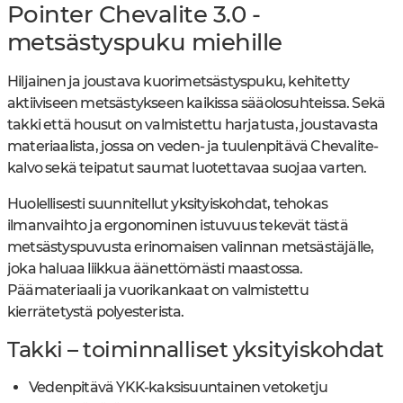
Pointer Chevalite 3.0 -
metsästyspuku miehille
Hiljainen ja joustava kuorimetsästyspuku, kehitetty
aktiiviseen metsästykseen kaikissa sääolosuhteissa. Sekä
takki että housut on valmistettu harjatusta, joustavasta
materiaalista, jossa on veden- ja tuulenpitävä Chevalite-
kalvo sekä teipatut saumat luotettavaa suojaa varten.
Huolellisesti suunnitellut yksityiskohdat, tehokas
ilmanvaihto ja ergonominen istuvuus tekevät tästä
metsästyspuvusta erinomaisen valinnan metsästäjälle,
joka haluaa liikkua äänettömästi maastossa.
Päämateriaali ja vuorikankaat on valmistettu
kierrätetystä polyesterista.
Takki – toiminnalliset yksityiskohdat
Vedenpitävä YKK-kaksisuuntainen vetoketju