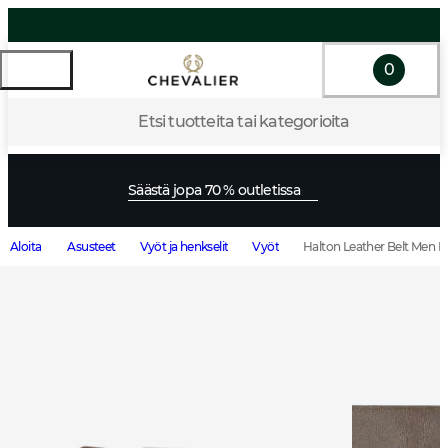
0
Etsi tuotteita tai kategorioita
Säästä jopa 70 % outletissa
Aloita
Asusteet
Vyöt ja henkselit
Vyöt
Halton Leather Belt Men 