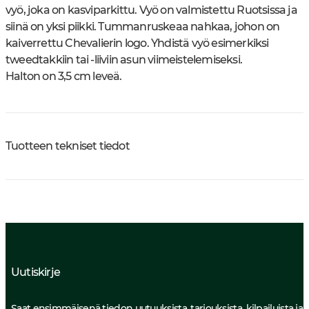
vyö, joka on kasviparkittu. Vyö on valmistettu Ruotsissa ja
siinä on yksi piikki. Tummanruskeaa nahkaa, johon on
kaiverrettu Chevalierin logo. Yhdistä vyö esimerkiksi
tweedtakkiin tai -liiviin asun viimeistelemiseksi.
Halton on 3,5 cm leveä.
Tuotteen tekniset tiedot
Uutiskirje
Saat ensimmäisenä tiedon uutuuksista, tarjouksista, kilpailuista ja