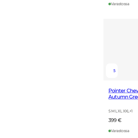
Varastossa
5
Pointer Chev
Autumn Gre
S M L XL XXL
+
1
399 €
Varastossa