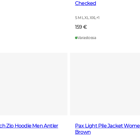
Checked
S M L XL XXL
+
1
159 €
Varastossa
ch Zip Hoodie Men Antler
Pax Light Pile Jacket Wome
Brown