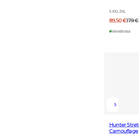
S XXL 3XL
89,50 €
179 €
Varastossa
5
Hunter Stret
Camouflage