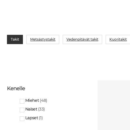
Takit
Metsästystakit
Vedenpitävät takit
Kuoritakit
Kenelle
Miehet
(
48
)
Naiset
(
33
)
Lapset
(
1
)