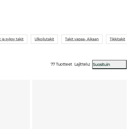
 ja syksy takit
Ulkoilutakit
Takit vapaa- Aikaan
Tikkitakit
77 Tuotteet
Lajittelu
:
Suosituin