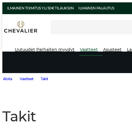
ILMAINEN TOIMITUS YLI 50€ TILAUKSIIN
ILMAINEN PALAUTUS
Uutuudet
Parhaiten myydyt
Vaatteet
Asusteet
La
Aloita
Vaatteet
Takit
Takit