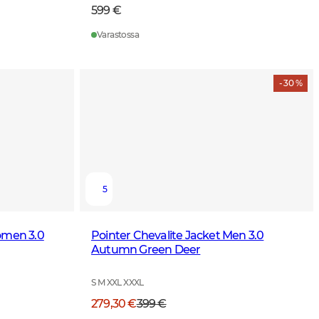
599 €
Varastossa
- 30 %
5
omen 3.0
Pointer Chevalite Jacket Men 3.0
Autumn Green Deer
S M XXL XXXL
279,30 €
399 €