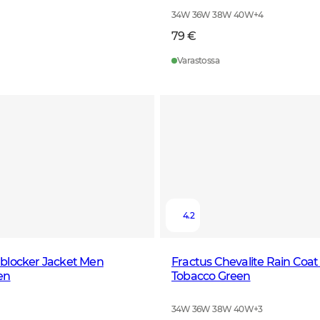
34W 36W 38W 40W
+
4
79 €
Varastossa
4.2
blocker Jacket Men
Fractus Chevalite Rain Co
en
Tobacco Green
34W 36W 38W 40W
+
3