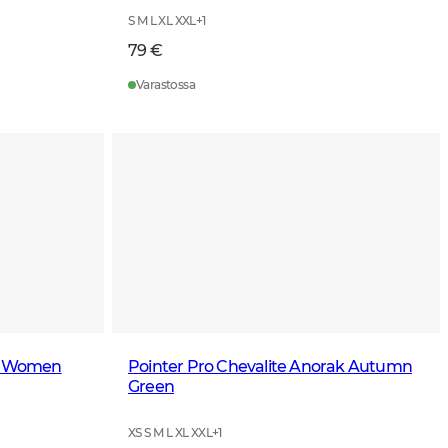
S M L XL XXL
+
1
79 €
Varastossa
at Women
Pointer Pro Chevalite Anorak Autumn
Green
XS S M L XL XXL
+
1