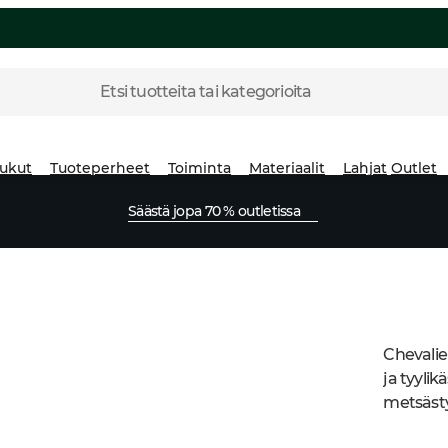
Etsi tuotteita tai kategorioita
ukut
Tuoteperheet
Toiminta
Materiaalit
Lahjat
Outlet
Säästä jopa 70 % outletissa
Chevalie
ja tyylik
metsästy