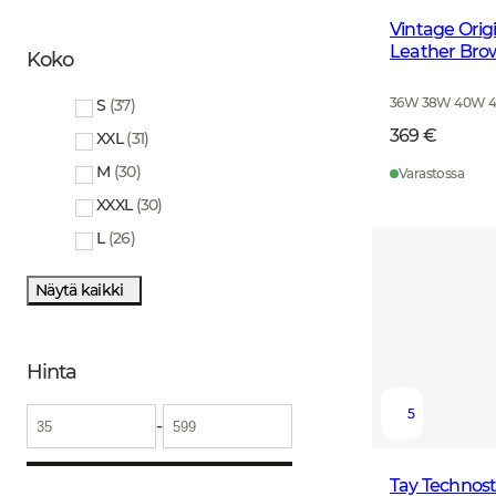
Vintage Ori
Leather Bro
Koko
36W 38W 40W 
S
(
37
)
369 €
XXL
(
31
)
M
(
30
)
Varastossa
XXXL
(
30
)
L
(
26
)
Näytä kaikki
Hinta
5
-
Tay Technost