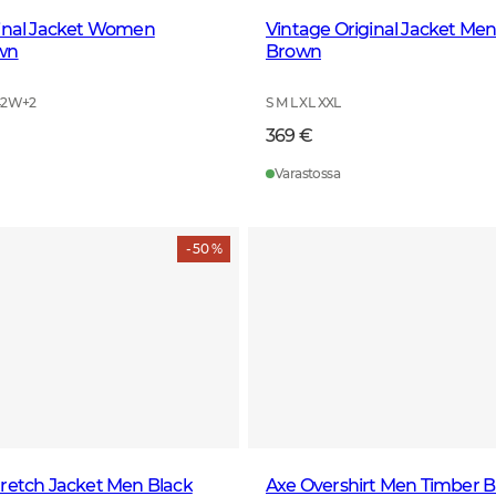
ginal Jacket Women
Vintage Original Jacket Me
wn
Brown
42W
+
2
S M L XL XXL
369 €
Varastossa
- 50 %
retch Jacket Men Black
Axe Overshirt Men Timber 