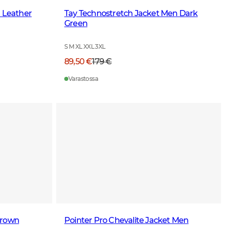
n Leather
Tay Technostretch Jacket Men Dark
Green
S M XL XXL 3XL
89,50 €
179 €
Varastossa
Brown
Pointer Pro Chevalite Jacket Men