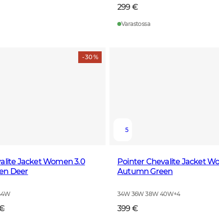
299 €
Varastossa
- 30 %
5
alite Jacket Women 3.0
Pointer Chevalite Jacket W
en Deer
Autumn Green
44W
34W 36W 38W 40W
+
4
 €
399 €