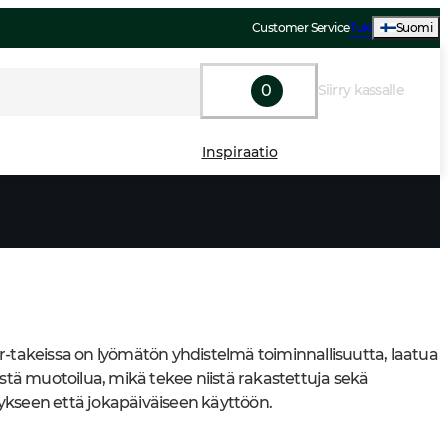
Customer Service
Tuki
Suomi
0
Siirry kassalle
Inspiraatio
r-takeissa on lyömätön yhdistelmä toiminnallisuutta, laatua 
ästä muotoilua, mikä tekee niistä rakastettuja sekä 
kseen että jokapäiväiseen käyttöön.