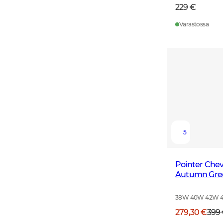
229 €
Varastossa
5
Pointer Chev
Autumn Gre
38W 40W 42W 
279,30 €
399