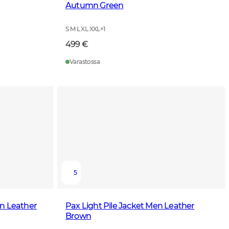
Autumn Green
S M L XL XXL
+
1
499 €
Varastossa
5
n Leather
Pax Light Pile Jacket Men Leather
Brown