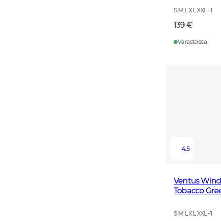
S M L XL XXL
+
1
139 €
Varastossa
4.5
Ventus Wind
Tobacco Gre
S M L XL XXL
+
1