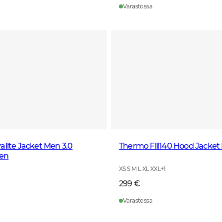
Varastossa
alite Jacket Men 3.0
Thermo Fill140 Hood Jacket
en
XS S M L XL XXL
+
1
299 €
Varastossa