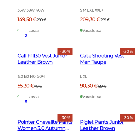
Green
Glencheck
36W 38W 40W
S M L XL XXL
+
1
149,50 €
209,30 €
299 €
299 €
Varastossa
Varastossa
2
- 30 %
- 30 %
Calf Fill130 Vest Junior
Gate Shooting Vest
Leather Brown
Men Taupe
120 130 140 150
+
1
L XL
55,30 €
90,30 €
79 €
129 €
Varastossa
Varastossa
5
- 30 %
- 30 %
Pointer Chevalite Pants
Piglet Pants Junior
Women 3.0 Autumn
Leather Brown
Green Deer