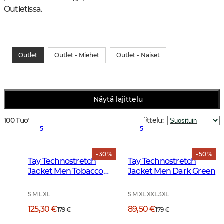
Outletissa.
Outlet
Outlet - Miehet
Outlet - Naiset
Näytä lajittelu
100 Tuotteet
Lajittelu
:
5
5
- 30 %
- 50 %
Tay Technostretch
Tay Technostretch
Jacket Men Tobacco
Jacket Men Dark Green
Brown
S M L XL
S M XL XXL 3XL
125,30 €
89,50 €
179 €
179 €