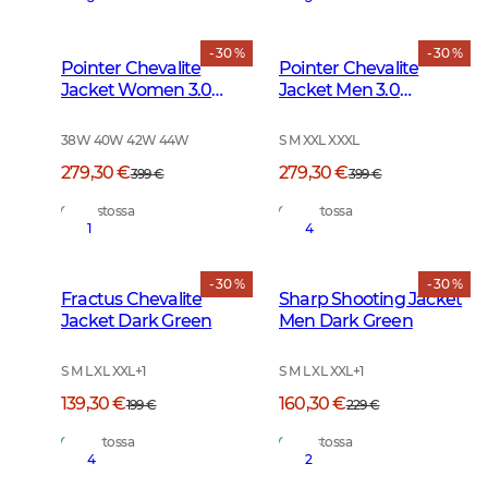
- 30 %
- 30 %
Pointer Chevalite
Pointer Chevalite
Jacket Women 3.0
Jacket Men 3.0
Autumn Green Deer
Autumn Green Deer
38W 40W 42W 44W
S M XXL XXXL
279,30 €
279,30 €
399 €
399 €
Varastossa
Varastossa
1
4
- 30 %
- 30 %
Fractus Chevalite
Sharp Shooting Jacket
Jacket Dark Green
Men Dark Green
S M L XL XXL
+
1
S M L XL XXL
+
1
139,30 €
160,30 €
199 €
229 €
Varastossa
Varastossa
4
2