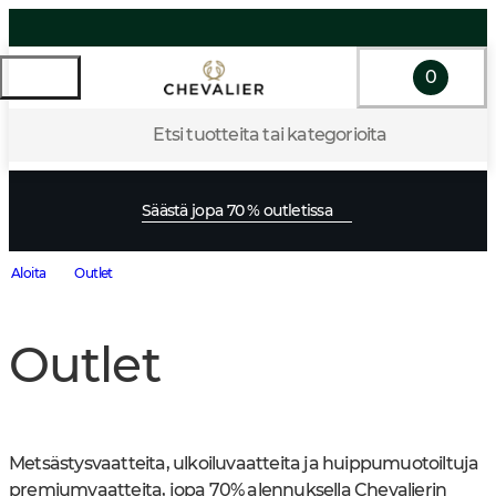
0
Etsi tuotteita tai kategorioita
Säästä jopa 70 % outletissa
Aloita
Outlet
Outlet
Metsästysvaatteita, ulkoiluvaatteita ja huippumuotoiltuja 
premiumvaatteita, jopa 70% alennuksella Chevalierin 