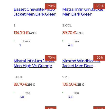
- 70 %
- 70 %
Basset Chevalite Fill130
Mistral Infinium Jacket
Jacket Men Dark Green
Men Dark Green
S
S XXXL
134,70 €
89,70 €
449 €
299 €
Varastossa
Varastossa
2
4.8
- 70 %
- 50 %
Mistral Infinium Jacket
Nimrod Windblocker
Men High Vis Orange
Jacket Men Deer
Camouflage
S XXXL
S M L
89,70 €
109,50 €
299 €
219 €
Varastossa
Varastossa
4.8
4.8