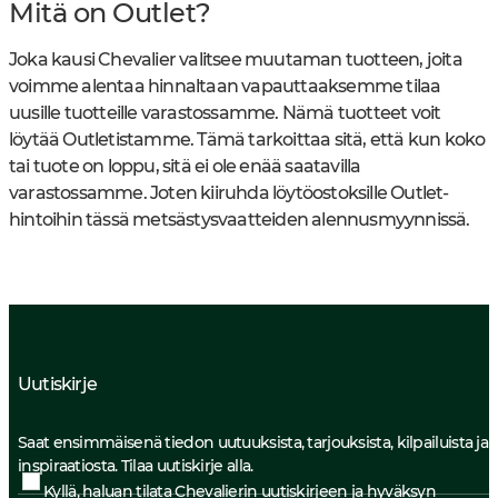
Mitä on Outlet?
Joka kausi Chevalier valitsee muutaman tuotteen, joita
voimme alentaa hinnaltaan vapauttaaksemme tilaa
uusille tuotteille varastossamme. Nämä tuotteet voit
löytää Outletistamme. Tämä tarkoittaa sitä, että kun koko
tai tuote on loppu, sitä ei ole enää saatavilla
varastossamme. Joten kiiruhda löytöostoksille Outlet-
hintoihin tässä metsästysvaatteiden alennusmyynnissä.
Uutiskirje
Saat ensimmäisenä tiedon uutuuksista, tarjouksista, kilpailuista ja
inspiraatiosta. Tilaa uutiskirje alla.
Kyllä, haluan tilata Chevalierin uutiskirjeen ja hyväksyn