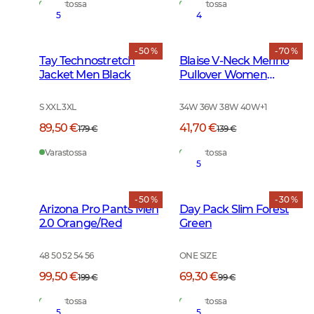
Varastossa
Varastossa
5
4
- 50 %
- 70 %
Tay Technostretch
Blaise V-Neck Merino
Jacket Men Black
Pullover Women
Cherry Red
S XXL 3XL
34W 36W 38W 40W
+
1
89,50 €
41,70 €
179 €
139 €
Varastossa
Varastossa
5
- 50 %
- 30 %
Arizona Pro Pants Men
Day Pack Slim Forest
2.0 Orange/Red
Green
48 50 52 54 56
ONE SIZE
99,50 €
69,30 €
199 €
99 €
Varastossa
Varastossa
5
5