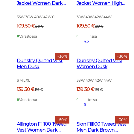
Jacket Women Dark
Jacket Women High
Green
Vis Orange
36W 38W 40W 42W
+
1
38W 40W 42W 44W
109,50 €
109,50 €
219 €
219 €
Varastossa
Varastossa
4.5
- 30 %
- 30 %
Dunsley Quilted Vest
Dunsley Quilted Vest
Men Dusk
Women Dusk
S M L XL
38W 40W 42W 44W
139,30 €
139,30 €
199 €
199 €
Varastossa
Varastossa
5
- 50 %
- 30 %
Allington Fill100 Tweed
Sion Fill100 Tweed Vest
Vest Women Dark
Men Dark Brown